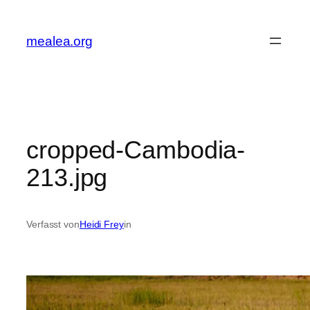
Zum
Inhalt
mealea.org
springen
cropped-Cambodia-
213.jpg
Verfasst von
Heidi Frey
in