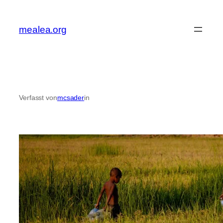
Zum
Inhalt
mealea.org
springen
Verfasst von
mcsader
in